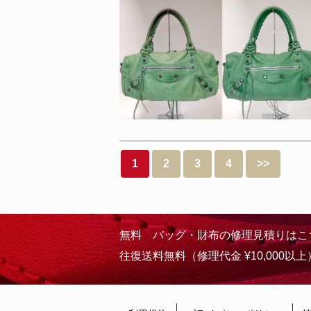
1
2
3
4
>>
無料 バッグ・財布の修理見積りはこ
往復送料無料（修理代金 ¥10,000以上